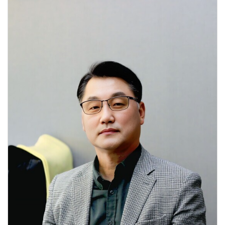
단축한다.초혁신경제 프로젝트는 경쟁력 확보와 시장성·파급력, 구현
가능성, 확산·지속 가능성을 모두 충족하는 15대 선도 프로젝트다.
첨단소재·부품 분야의 초전도체와 그래핀, 기후·에너지·미래대응
분야의 스마트농업과 초고해상도 위성, K-붐업 분야의 K-콘텐츠와 K-
뷰티 등이 포함된다.공공계약의 공정한 경쟁 질서를 확립하기 위한
조치도 추진한다. 공급 능력이나 자격이 없는 페이퍼컴퍼니 등의
무분별한 입찰 참여로 건실한 업체가 피해를 보는 것을 막기 위해서다.
부실 입찰자로 의심할 만한 사유가 있는 업체는 입찰보증금 납부 면제
대상에서 제외한다. 공급 능력이나 자격이 없는 부실 입찰자의
구체적인 판단 기준은 향후 '정부 입찰·계약 집행기준'에 담을
예정이다.정당한 이유 없이 심사서류를 제출하지 않거나 심사를 포기한
업체에 대해서는 입찰참가자격을 제한한다.100억 원 이상 300억 원
미만 공공공사의 낙찰자 평가 방식은 간이형 종합심사낙찰제에서
기술형 적격심사제로 전환한다.해당 공사 구간에서는 최근 견적
대행사에 의존한 동일가격 투찰 현상이 심화하면서 업체의 실제 역량을
변별하지 못하고 공공조달 시장을 왜곡한다는 지적이 제기됐다.조달청
발주 공사의 간이형 종합심사낙찰제 동일가격 투찰률은 2020년 0.90%
에서 2024년 3.26%, 지난해 38.97%로 상승했다. 올해 3월에는 68.96%
까지 치솟았다.정부는 평균 투찰가격인 균형가격에 가까울수록 높은
점수를 주는 현행 방식 대신 낮은 가격으로 입찰한 업체부터 심사하는
기술형 적격심사제를 도입한다. 공사 실적과 인력 기준 등
공사수행능력 평가도 강화해 역량 있는 업체의 낙찰 기회를 확대한다.
담합 재발을 억제하기 위해 입찰참가자격 제한기간도 늘린다. 담합