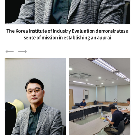
주도자는 현행 1년에서 1년 6개월로, 단순 가담자는 6개월에서 1년으로
제한기간을 각각 6개월씩 연장한다.입법예고 기간은 다음 달
31일까지다. 정부는 국민 의견을 수렴한 뒤 법제처 심사와 차관회의·
국무회의 등을 거쳐 입법이 완료되는 즉시 개정안을 시행할 계획이다.
시행 시점은 오는 11월로 전망된다.다만 기술형 적격심사제는 계약예규
개정과 업계 준비 기간 등을 고려해 내년 1월부터 시행한다.재경부는
The Korea Institute of Industry Evaluation demonstrates a
"이번 개정 이후에도 공정한 경쟁 질서를 확립하고, 기업의 경영부담을
sense of mission in establishing an apprai
완화하는 등 현장의 목소리를 경청하여 지속적인 계약제도 개선을
추진할 계획"이라고 밝혔다.