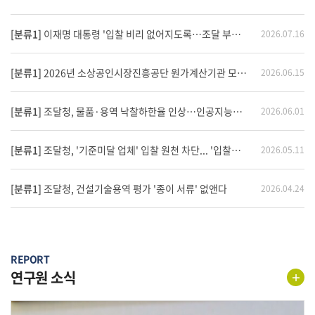
대응하고 지역 투자와 기업 활동을 촉진하기 위한 것으로,
인구감소지역 기업의 경쟁력 강화가 기대됩니다.한국산업평가원이
소재한 충청남도 공주시 역시 정부가 지정한 인구감소지역으로, 앞으로
[분류1]
이재명 대통령 '입찰 비리 없어지도록…조달 부정부패 잘 관리해야'
2026.07.16
지역 기업과 기관이 다양한 지원정책을 활용해 지역경제 활성화에
기여할 수 있을 것으로 기대됩니다.100억~300억원 공공공사 '기술형
적격심사제'로 전환페이퍼컴퍼니 입찰보증금 부과…담합 제재기간
[분류1]
2026년 소상공인시장진흥공단 원가계산기관 모집 공고
2026.06.15
6개월 연장(세종=뉴스1) 이강 기자 = 정부가 국가계약 적격심사 점수가
같을 경우 인구감소지역과 비수도권 소재 기업을 우선 낙찰자로
[분류1]
조달청, 물품·용역 낙찰하한율 인상…인공지능제품 가점 부여
2026.06.01
선정한다. 인구감소지역 기업과 국가 연구개발(R&D) 사업의
연구장비에 적용하는 1인 견적 수의계약 한도는 현행 2000만 원에서
5000만 원으로 높인다.재정경제부는 21일 이 같은 내용의 '국가계약법
[분류1]
조달청, '기준미달 업체' 입찰 원천 차단... '입찰자격 사실조사' 근거 마련
2026.05.11
시행령·시행규칙 일부개정령안'을 입법예고한다고 밝혔다.이번
개정안은 지난 4월 발표한 '비수도권 기업 지원방안'과 이달 1일 발표한
'공공공사 낙찰제도 합리화 방안'의 후속 조치다.우선 수도권
[분류1]
조달청, 건설기술용역 평가 '종이 서류' 없앤다
2026.04.24
일극체제에 따른 지역 간 격차 문제를 해소하기 위해 비수도권 기업
지원을 강화한다.적격심사에서 가격과 이행능력 심사 결과가 같을 경우
현재는 추첨으로 낙찰자를 정하지만, 앞으로는 인구감소지역 소재
기업을 1순위로, 비수도권 소재 기업을 2순위로 선정한다. 이후에도
동점일 경우 추첨을 실시한다.인구감소지역 소재 기업의 1인 견적
REPORT
수의계약 한도는 현행 2000만 원에서 5000만 원으로 상향한다.국가
R&D 사업의 신속한 추진을 위한 계약제도도 개선한다. 국가 R&D 사업
연구원 소식
수행에 필요한 연구장비 등의 1인 견적 수의계약 한도를 2000만 원에서
5000만 원으로 높인다.재경부 장관이 고시하는 초혁신경제 프로젝트
사업 관련 연구장비에 대해서는 수의계약을 허용해 장비 도입 기간을