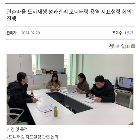
관촌마을 도시재생 성과관리 모니터링 용역 지표설정 회의
진행
관리자
2024-02-29
조회수
1,547
첨부파일
(
1
)
배경 및 목적
- 모니터링 지표설정 관련 논의