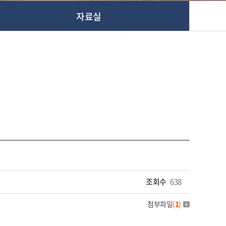
자료실
조회수
638
첨부파일
(
1
)