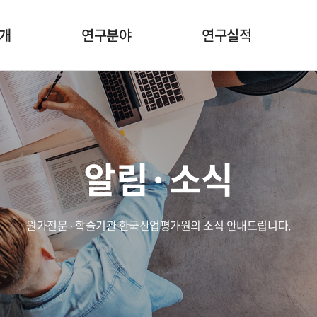
소개
연구분야
연구실적
적
원가·ES·개발부담금
원가·ES·개발부담금
말
학술
학술
알림·소식
리서치
리서치
도
평생교육원
원가전문 ∙ 학술기관 한국산업평가원의 소식 안내드립니다.