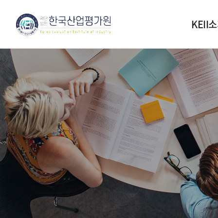
KEII
설립목
인사
연혁
조직