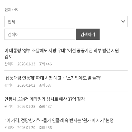
전체 : 43
검색하기
이 대통령 '정부 조달에도 지방 우대' '이전 공공기관 외부 밥값 지원
검토'
관리자
2026-02-23
조회 446
'납품대금 연동제' 확대 시행 예고…'소기업에도 볕 들까'
관리자
2026-02-02
조회 687
안동시, 334건 계약원가 심사로 예산 37억 절감
관리자
2026-01-28
조회 437
“이 가격, 정당한가”…물가 인플레 속 번지는 ‘원가 따지기’ 논쟁
관리자
2026-01-20
조회 456