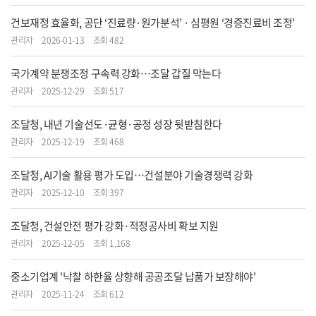
건보재정 효율화, 공단 ‘진료량·원가분석’ · 심평원 ‘경증진료비 조정’
관리자
2026-01-13
조회 482
국가계약 분쟁조정 구속력 강화…조달 갑질 막는다
관리자
2025-12-29
조회 517
조달청, 내년 기술선도·균형·공정 성장 뒷받침한다
관리자
2025-12-19
조회 468
조달청, AI기술 활용 평가 도입…건설분야 기술경쟁력 강화
관리자
2025-12-10
조회 397
조달청, 건설안전 평가 강화·적정공사비 확보 지원
관리자
2025-12-05
조회 1,168
중소기업계 '낙찰 하한율 상향해 공공조달 납품가 보장해야'
관리자
2025-11-24
조회 612