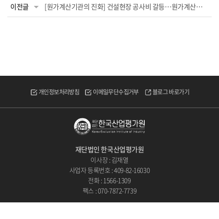
이전글
[원가계산기관의 진화] 건설현장 공사비 갈등…원가계산기관이 해결사로 뜬다
개인정보처리방침
이메일무단수집거부
블로그 바로가기
재단법인 한국산업평가원
이사장 : 김재열
사업자 등록번호 : 409-82-16030
전화 : 1566-1309
팩스 : 070-7872-7739
COPYRIGHT
ⓒ 2023 재단법인 한국산업평가원. ALL RIGHTS RESERVED.
Designed by
WebSite.co.kr